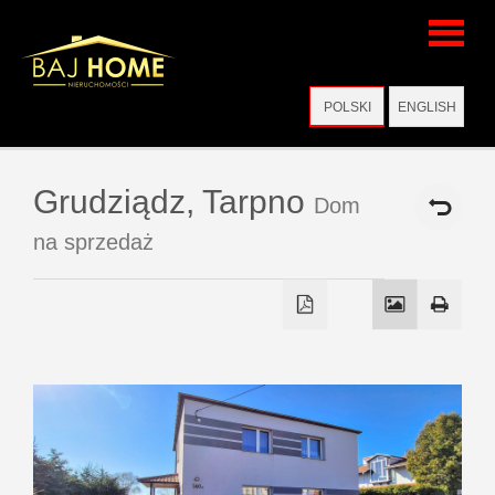
Strona
POLSKI
ENGLISH
główna
Grudziądz,
Tarpno
Dom
na sprzedaż
Wirtualne
wizyty
Oferty