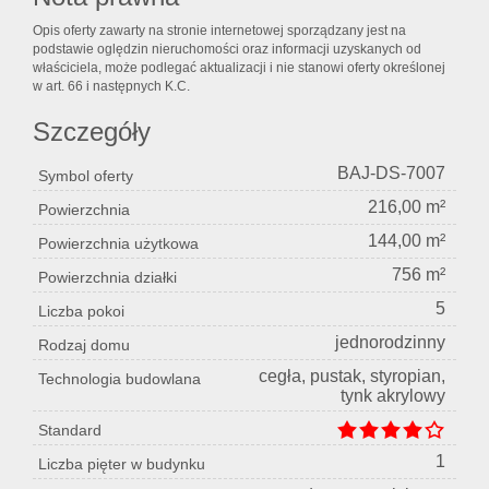
Opis oferty zawarty na stronie internetowej sporządzany jest na
podstawie oględzin nieruchomości oraz informacji uzyskanych od
właściciela, może podlegać aktualizacji i nie stanowi oferty określonej
w art. 66 i następnych K.C.
Szczegóły
BAJ-DS-7007
Symbol oferty
216,00 m²
Powierzchnia
144,00 m²
Powierzchnia użytkowa
756 m²
Powierzchnia działki
5
Liczba pokoi
jednorodzinny
Rodzaj domu
cegła, pustak, styropian,
Technologia budowlana
tynk akrylowy
Standard
1
Liczba pięter w budynku