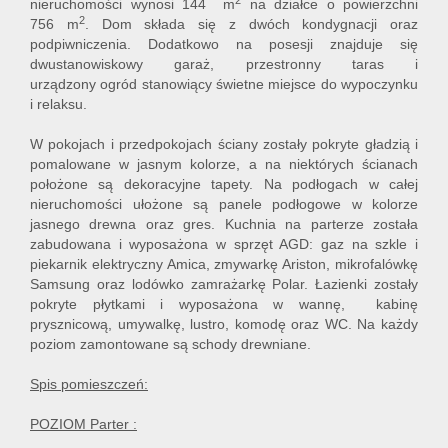
2
nieruchomości wynosi 144 m
na działce o powierzchni
2
756 m
. Dom składa się z dwóch kondygnacji oraz
podpiwniczenia. Dodatkowo na posesji znajduje się
dwustanowiskowy garaż, przestronny taras i
urządzony ogród stanowiący świetne miejsce do wypoczynku
i relaksu.
W pokojach i przedpokojach ściany zostały pokryte gładzią i
pomalowane w jasnym kolorze, a na niektórych ścianach
położone są dekoracyjne tapety. Na podłogach w całej
nieruchomości ułożone są panele podłogowe w kolorze
jasnego drewna oraz gres. Kuchnia na parterze została
zabudowana i wyposażona w sprzęt AGD: gaz na szkle i
piekarnik elektryczny Amica, zmywarkę Ariston, mikrofalówkę
Samsung oraz lodówko zamrażarkę Polar. Łazienki zostały
pokryte płytkami i wyposażona w wannę, kabinę
prysznicową, umywalkę, lustro, komodę oraz WC. Na każdy
poziom zamontowane są schody drewniane.
Spis pomieszczeń:
POZIOM Parter :