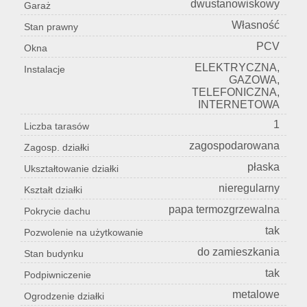
dwustanowiskowy
Garaż
Własność
Stan prawny
PCV
Okna
ELEKTRYCZNA,
Instalacje
GAZOWA,
TELEFONICZNA,
INTERNETOWA
1
Liczba tarasów
zagospodarowana
Zagosp. działki
płaska
Ukształtowanie działki
nieregularny
Kształt działki
papa termozgrzewalna
Pokrycie dachu
tak
Pozwolenie na użytkowanie
do zamieszkania
Stan budynku
tak
Podpiwniczenie
metalowe
Ogrodzenie działki