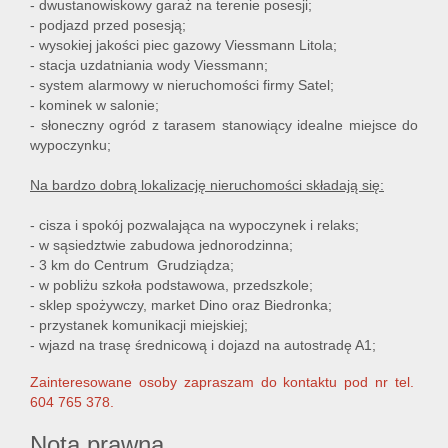
- dwustanowiskowy garaż na terenie posesji;
- podjazd przed posesją;
- wysokiej jakości piec gazowy Viessmann Litola;
- stacja uzdatniania wody Viessmann;
- system alarmowy w nieruchomości firmy Satel;
- kominek w salonie;
- słoneczny ogród z tarasem stanowiący idealne miejsce do
wypoczynku;
Na bardzo dobrą lokalizację nieruchomości składają się:
- cisza i spokój pozwalająca na wypoczynek i relaks;
- w sąsiedztwie zabudowa jednorodzinna;
- 3 km do Centrum Grudziądza;
- w pobliżu szkoła podstawowa, przedszkole;
- sklep spożywczy, market Dino oraz Biedronka;
- przystanek komunikacji miejskiej;
- wjazd na trasę średnicową i dojazd na autostradę A1;
Zainteresowane osoby zapraszam do kontaktu pod nr tel.
604 765 378.
Nota prawna