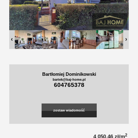
Zgłoszen
Kredyty
O firmie
Kontakt
Bartłomiej Dominikowski
bartek@baj-home.pl
604765378
zostaw wiadomość
2
4 050,46 zł/m