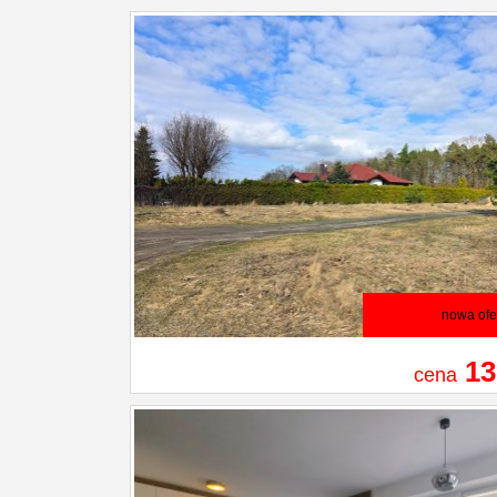
nowa ofe
13
cena