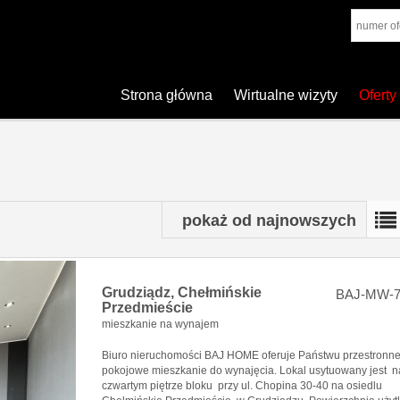
Strona główna
Wirtualne wizyty
Oferty
pokaż od najnowszych
Grudziądz,
Chełmińskie
BAJ-MW-7
Przedmieście
mieszkanie na wynajem
Biuro nieruchomości BAJ HOME oferuje Państwu przestronne
pokojowe mieszkanie do wynajęcia. Lokal usytuowany jest n
czwartym piętrze bloku przy ul. Chopina 30-40 na osiedlu