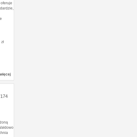
oferuje
dardzie,
we
 zł
więcej
174
ożoną
 Wałdowo
chnia