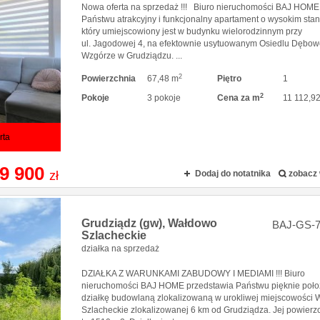
Nowa oferta na sprzedaż !!! Biuro nieruchomości BAJ HOME 
Państwu atrakcyjny i funkcjonalny apartament o wysokim stan
który umiejscowiony jest w budynku wielorodzinnym przy
ul. Jagodowej 4, na efektownie usytuowanym Osiedlu Dębo
Wzgórze w Grudziądzu. ...
2
Powierzchnia
67,48 m
Piętro
1
2
Pokoje
3 pokoje
Cena za m
11 112,92
rta
9 900
zł
Dodaj do notatnika
zobacz 
Grudziądz (gw),
Wałdowo
BAJ-GS-7
Szlacheckie
działka na sprzedaż
DZIAŁKA Z WARUNKAMI ZABUDOWY I MEDIAMI !!! Biuro
nieruchomości BAJ HOME przedstawia Państwu pięknie poł
działkę budowlaną zlokalizowaną w urokliwej miejscowości
Szlacheckie zlokalizowanej 6 km od Grudziądza. Jej powierz