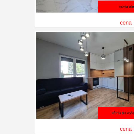
nowa ofe
cena
oferta na wył
cena