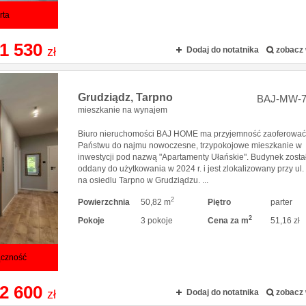
rta
1 530
zł
Dodaj do notatnika
zobacz 
Grudziądz,
Tarpno
BAJ-MW-7
mieszkanie na wynajem
Biuro nieruchomości BAJ HOME ma przyjemność zaoferowa
Państwu do najmu nowoczesne, trzypokojowe mieszkanie w
inwestycji pod nazwą "Apartamenty Ułańskie". Budynek zosta
oddany do użytkowania w 2024 r. i jest zlokalizowany przy ul.
na osiedlu Tarpno w Grudziądzu. ...
2
Powierzchnia
50,82 m
Piętro
parter
2
Pokoje
3 pokoje
Cena za m
51,16 zł
ączność
2 600
zł
Dodaj do notatnika
zobacz 