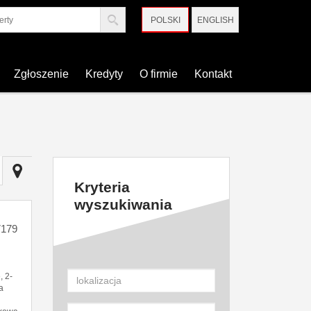
POLSKI
ENGLISH
Zgłoszenie
Kredyty
O firmie
Kontakt
Kryteria
wyszukiwania
179
, 2-
a