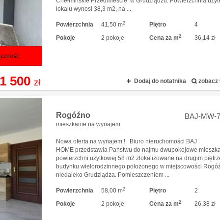
Chełmińskie Przedmieście w Grudziądzu. Powierzchnia uży
lokalu wynosi 38,3 m2, na ...
2
Powierzchnia
41,50 m
Piętro
4
2
Pokoje
2 pokoje
Cena za m
36,14 zł
ączność
1 500
zł
Dodaj do notatnika
zobacz 
Rogóźno
BAJ-MW-7
mieszkanie na wynajem
Nowa oferta na wynajem ! Biuro nieruchomości BAJ
HOME przedstawia Państwu do najmu dwupokojowe mieszka
powierzchni użytkowej 58 m2 zlokalizowane na drugim piętrz
budynku wielorodzinnego położonego w miejscowości Rogó
niedaleko Grudziądza. Pomieszczeniem ...
2
Powierzchnia
58,00 m
Piętro
2
2
Pokoje
2 pokoje
Cena za m
26,38 zł