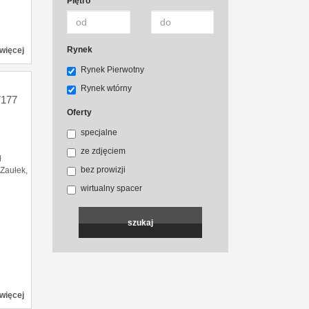
Piętro
Rynek
więcej
Rynek Pierwotny
Rynek wtórny
177
Oferty
specjalne
ć
ze zdjęciem
ł
bez prowizji
 Zaułek,
wirtualny spacer
więcej