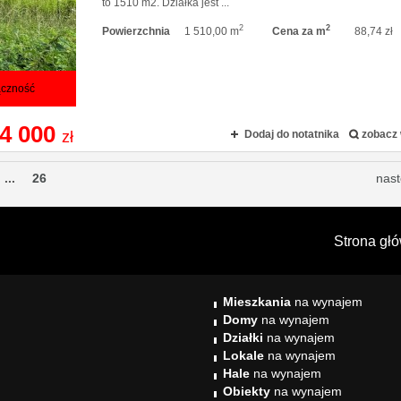
to 1510 m2. Działka jest ...
2
2
Powierzchnia
1 510,00 m
Cena za m
88,74 zł
ączność
4 000
zł
Dodaj do notatnika
zobacz 
...
26
nas
Strona gł
Mieszkania
na wynajem
Domy
na wynajem
Działki
na wynajem
Lokale
na wynajem
Hale
na wynajem
Obiekty
na wynajem