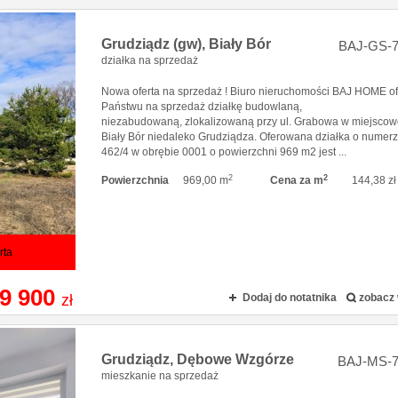
Grudziądz (gw),
Biały Bór
BAJ-GS-7
działka na sprzedaż
Nowa oferta na sprzedaż ! Biuro nieruchomości BAJ HOME of
Państwu na sprzedaż działkę budowlaną,
niezabudowaną, zlokalizowaną przy ul. Grabowa w miejscow
Biały Bór niedaleko Grudziądza. Oferowana działka o numer
462/4 w obrębie 0001 o powierzchni 969 m2 jest ...
2
2
Powierzchnia
969,00 m
Cena za m
144,38 zł
rta
9 900
zł
Dodaj do notatnika
zobacz 
Grudziądz,
Dębowe Wzgórze
BAJ-MS-7
mieszkanie na sprzedaż