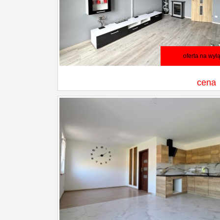
oferta na wył
cena