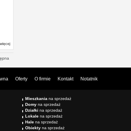
więcej
tępna
ówna
Oferty
O firmie
Kontakt
Notatnik
Mieszkania
na sprzedaż
Domy
na sprzedaż
Działki
na sprzedaż
Lokale
na sprzedaż
Hale
na sprzedaż
Obiekty
na sprzedaż