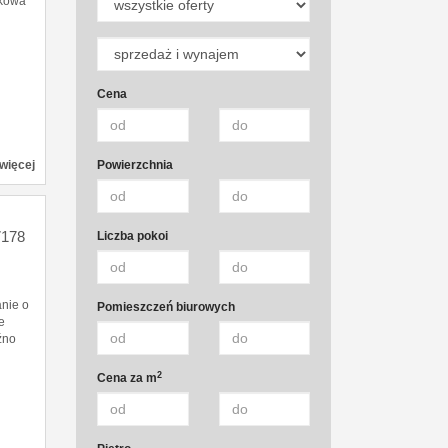
tkowa
Cena
Powierzchnia
więcej
178
Liczba pokoi
nie o
Pomieszczeń biurowych
e
źno
2
Cena za m