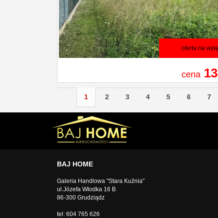
oferta na wył
13
cena
1
2
3
4
5
6
7
BAJ HOME
Galeria Handlowa "Stara Kuźnia"
ul.Józefa Włodka 16 B
86-300 Grudziądz
tel: 604 765 626