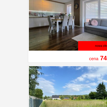
nowa ofe
74
cena