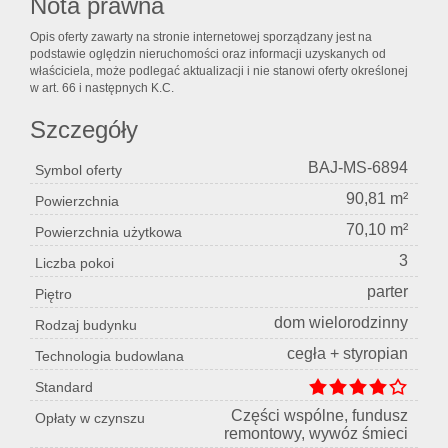
Nota prawna
Opis oferty zawarty na stronie internetowej sporządzany jest na
podstawie oględzin nieruchomości oraz informacji uzyskanych od
właściciela, może podlegać aktualizacji i nie stanowi oferty określonej
w art. 66 i następnych K.C.
Szczegóły
BAJ-MS-6894
Symbol oferty
90,81 m²
Powierzchnia
70,10 m²
Powierzchnia użytkowa
3
Liczba pokoi
parter
Piętro
dom wielorodzinny
Rodzaj budynku
cegła + styropian
Technologia budowlana
Standard
Części wspólne, fundusz
Opłaty w czynszu
remontowy, wywóz śmieci