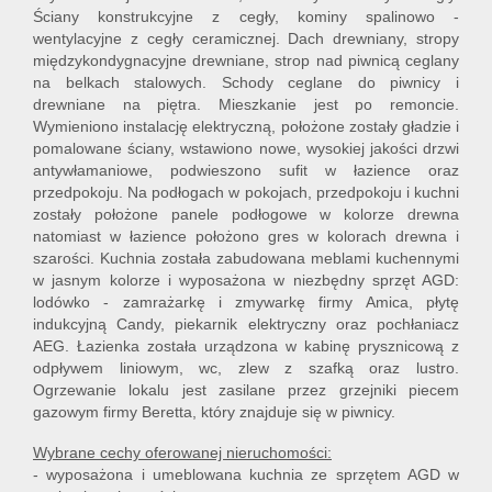
Ściany konstrukcyjne z cegły, kominy spalinowo -
wentylacyjne z cegły ceramicznej. Dach drewniany, stropy
międzykondygnacyjne drewniane, strop nad piwnicą ceglany
na belkach stalowych. Schody ceglane do piwnicy i
drewniane na piętra. Mieszkanie jest po remoncie.
Wymieniono instalację elektryczną, położone zostały gładzie i
pomalowane ściany, wstawiono nowe, wysokiej jakości drzwi
antywłamaniowe, podwieszono sufit w łazience oraz
przedpokoju. Na podłogach w pokojach, przedpokoju i kuchni
zostały położone panele podłogowe w kolorze drewna
natomiast w łazience położono gres w kolorach drewna i
szarości. Kuchnia została zabudowana meblami kuchennymi
w jasnym kolorze i wyposażona w niezbędny sprzęt AGD:
lodówko - zamrażarkę i zmywarkę firmy Amica, płytę
indukcyjną Candy, piekarnik elektryczny oraz pochłaniacz
AEG. Łazienka została urządzona w kabinę prysznicową z
odpływem liniowym, wc, zlew z szafką oraz lustro.
Ogrzewanie lokalu jest zasilane przez grzejniki piecem
gazowym firmy Beretta, który znajduje się w piwnicy.
Wybrane cechy oferowanej nieruchomości:
- wyposażona i umeblowana kuchnia ze sprzętem AGD w