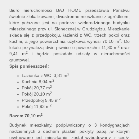
Biuro nieruchomości
BAJ HOME
przedstawia Państwu
świetnie zlokalizowane, dwustronne mieszkanie z ogródkiem,
które położone jest na parterze wielorodzinnego budynku
mieszkalnego przy ul. Słonecznej w Grudziądzu. Mieszkanie
składa się z przedpokoju, łazienki z WC, trzech pokoi oraz
2
kuchni, a jego powierzchnia użytkowa wynosi 70,10 m
.
Do
2
lokalu przynależą dwie piwnice o powierzchni 11,30 m
oraz
2
9,41 m
i
będzie posiadało udziały w nieruchomości
gruntowej.
Spis pomieszczeń:
2
Łazienka z WC 3,81 m
2
Kuchnia 8,04 m
2
Pokój 20,77 m
2
Pokój 20,10 m
2
Przedpokój 5,45 m
2
Pokój 11,93 m
2
Razem 70,10 m
Budynek mieszkalny, podpiwniczony o 3 kondygnacjach
nadziemnych z dachem płaskim pokryty papą ,w którym
usytuowane jest mieszkanie, został wybudowany z cegły.