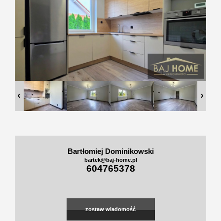
Zgłoszen
Kredyty
O firmie
Kontakt
Bartłomiej Dominikowski
bartek@baj-home.pl
604765378
zostaw wiadomość