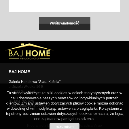
BAJ HOME
Galeria Handlowa "Stara Kuźnia"
ul.Józefa Włodka 16 B
86-300 Grudziądz
Ta strona wykorzystuje pliki cookies w celach statystycznych oraz w
celu dostosowania naszych serwisów do indywidualnych potrzeb
tel: 604 765 626
klientów. Zmiany ustawień dotyczących plików cookie można dokonać
e-mail:
biuro@baj-home.pl
w dowolnej chwili modyfikując ustawienia przeglądarki. Korzystanie z
tej strony bez zmian ustawień dotyczących cookies oznacza, że będą
one zapisane w pamięci urządzenia.
Program dla biur nieruchomości
Galactica Virgo
rozumiem