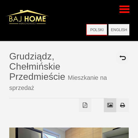
Strona
POLSKI
ENGLISH
główna
Grudziądz,
Chełmińskie
Wirtualne
Przedmieście
Mieszkanie na
sprzedaż
wizyty
Oferty