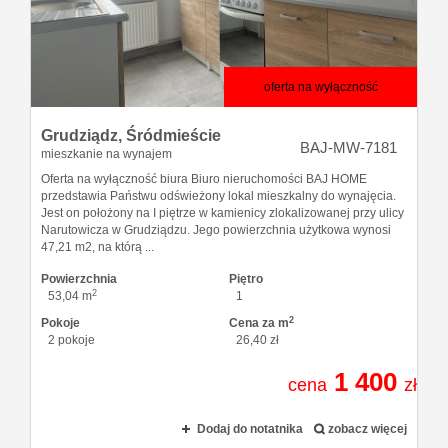
Zgłoszen
Kredyty
oferta na wyłączność
Grudziądz,
Śródmieście
O firmie
BAJ-MW-7181
mieszkanie na wynajem
Oferta na wyłączność biura Biuro nieruchomości BAJ HOME
przedstawia Państwu odświeżony lokal mieszkalny do wynajęcia.
Kontakt
Jest on położony na I piętrze w kamienicy zlokalizowanej przy ulicy
Narutowicza w Grudziądzu. Jego powierzchnia użytkowa wynosi
47,21 m2, na którą ...
Powierzchnia
Piętro
2
53,04 m
1
2
Pokoje
Cena za m
2 pokoje
26,40 zł
1 400
cena
zł
Dodaj do notatnika
zobacz więcej