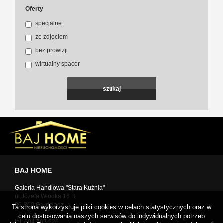
Oferty
specjalne
ze zdjęciem
bez prowizji
wirtualny spacer
BAJ HOME
Galeria Handlowa "Stara Kuźnia"
ul.Józefa Włodka 16 B
86-300 Grudziądz
Ta strona wykorzystuje pliki cookies w celach statystycznych oraz w
celu dostosowania naszych serwisów do indywidualnych potrzeb
tel: 604 765 626