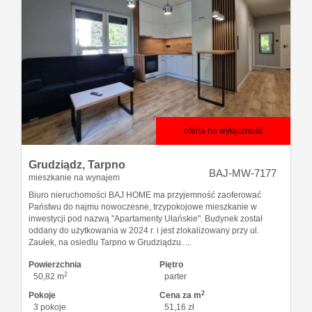
oferta na wyłączność
Grudziądz,
Tarpno
BAJ-MW-7177
mieszkanie na wynajem
Biuro nieruchomości BAJ HOME ma przyjemność zaoferować
Państwu do najmu nowoczesne, trzypokojowe mieszkanie w
inwestycji pod nazwą "Apartamenty Ułańskie". Budynek został
oddany do użytkowania w 2024 r. i jest zlokalizowany przy ul.
Zaułek, na osiedlu Tarpno w Grudziądzu. ...
Powierzchnia
Piętro
2
50,82 m
parter
2
Pokoje
Cena za m
3 pokoje
51,16 zł