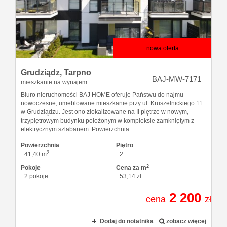
nowa oferta
Grudziądz,
Tarpno
BAJ-MW-7171
mieszkanie na wynajem
Biuro nieruchomości BAJ HOME oferuje Państwu do najmu
nowoczesne, umeblowane mieszkanie przy ul. Kruszelnickiego 11
w Grudziądzu. Jest ono zlokalizowane na II piętrze w nowym,
trzypiętrowym budynku położonym w kompleksie zamkniętym z
elektrycznym szlabanem. Powierzchnia ...
Powierzchnia
Piętro
2
41,40 m
2
2
Pokoje
Cena za m
2 pokoje
53,14 zł
2 200
cena
zł
Dodaj do notatnika
zobacz więcej