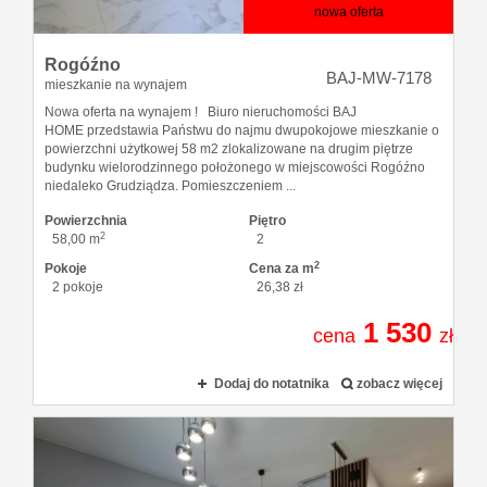
nowa oferta
Rogóźno
BAJ-MW-7178
mieszkanie na wynajem
Nowa oferta na wynajem ! Biuro nieruchomości BAJ
HOME przedstawia Państwu do najmu dwupokojowe mieszkanie o
powierzchni użytkowej 58 m2 zlokalizowane na drugim piętrze
budynku wielorodzinnego położonego w miejscowości Rogóźno
niedaleko Grudziądza. Pomieszczeniem ...
Powierzchnia
Piętro
2
58,00 m
2
2
Pokoje
Cena za m
2 pokoje
26,38 zł
1 530
cena
zł
Dodaj do notatnika
zobacz więcej