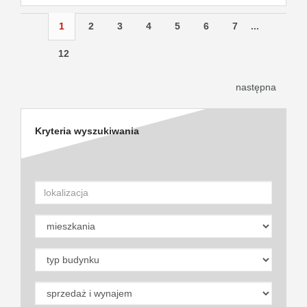
1
2
3
4
5
6
7
...
12
następna
Kryteria wyszukiwania