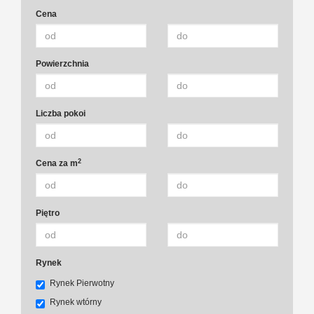
Cena
Powierzchnia
Liczba pokoi
2
Cena za m
Piętro
Rynek
Rynek Pierwotny
Rynek wtórny