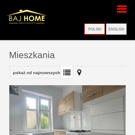
Strona
POLSKI
ENGLISH
główna
Mieszkania
Wirtualne
pokaż od najnowszych
wizyty
Oferty