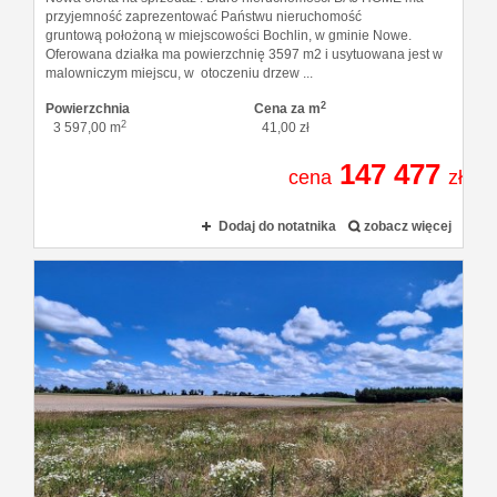
przyjemność zaprezentować Państwu nieruchomość
gruntową położoną w miejscowości Bochlin, w gminie Nowe.
Oferowana działka ma powierzchnię 3597 m2 i usytuowana jest w
malowniczym miejscu, w otoczeniu drzew ...
2
Powierzchnia
Cena za m
2
3 597,00 m
41,00 zł
147 477
cena
zł
Dodaj do notatnika
zobacz więcej