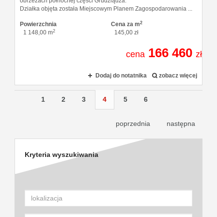
obrzeżach północnej części Grudziądza.
Działka objęta została Miejscowym Planem Zagospodarowania ...
2
Powierzchnia
Cena za m
2
1 148,00 m
145,00 zł
166 460
cena
zł
Dodaj do notatnika
zobacz więcej
1
2
3
4
5
6
poprzednia
następna
Kryteria wyszukiwania