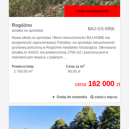
oferta na wyłączność
Rogóźno
BAJ-GS-6956
działka na sprzedaż
Nowa oferta na sprzedaż ! Biuro nieruchomości BAJ HOME ma
przyjemność zaprezentować Państwu na sprzedaż nieruchomość
gruntową położoną w Rogóźnie niedaleko Grudziądza. Oferowana
działka nr 434/31 ma powierzchnię 2700 m2 i położona jest w
malowniczym miejscu z pięknym ...
2
Powierzchnia
Cena za m
2
2 700,00 m
60,00 zł
162 000
cena
zł
Dodaj do notatnika
zobacz więcej