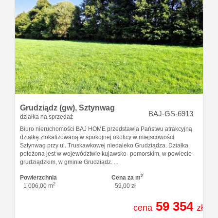
Grudziądz (gw),
Sztynwag
BAJ-GS-6913
działka na sprzedaż
Biuro nieruchomości BAJ HOME przedstawia Państwu atrakcyjną
działkę zlokalizowaną w spokojnej okolicy w miejscowości
Sztynwag przy ul. Truskawkowej niedaleko Grudziądza. Działka
położona jest w województwie kujawsko- pomorskim, w powiecie
grudziądzkim, w gminie Grudziądz. ...
2
Powierzchnia
Cena za m
2
1 006,00 m
59,00 zł
59 354
cena
zł