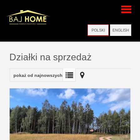
Strona
POLSKI
ENGLISH
główna
Działki na sprzedaż
Wirtualne
pokaż od najnowszych
wizyty
Oferty