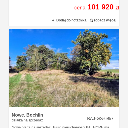
101 920
cena
zł
Dodaj do notatnika
zobacz więcej
Nowe,
Bochlin
BAJ-GS-6957
działka na sprzedaż
Nowa oferta na sprzedaż ! Biuro nieruchomości BAJ HOME ma