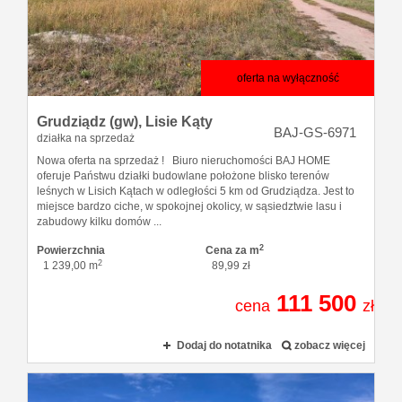
Zgłoszen
Kredyty
oferta na wyłączność
Grudziądz (gw),
Lisie Kąty
O firmie
BAJ-GS-6971
działka na sprzedaż
Nowa oferta na sprzedaż ! Biuro nieruchomości BAJ HOME
oferuje Państwu działki budowlane położone blisko terenów
Kontakt
leśnych w Lisich Kątach w odległości 5 km od Grudziądza. Jest to
miejsce bardzo ciche, w spokojnej okolicy, w sąsiedztwie lasu i
zabudowy kilku domów ...
2
Powierzchnia
Cena za m
2
1 239,00 m
89,99 zł
111 500
cena
zł
Dodaj do notatnika
zobacz więcej