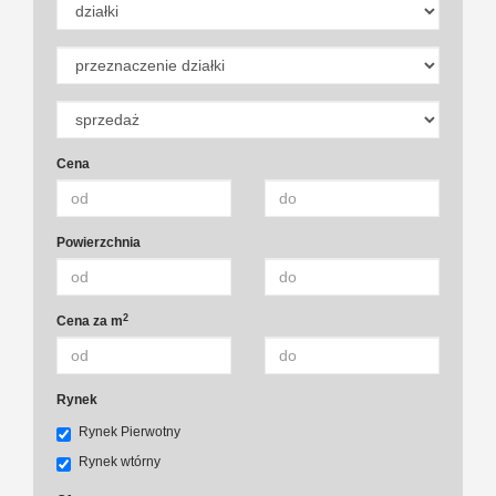
Cena
Powierzchnia
2
Cena za m
Rynek
Rynek Pierwotny
Rynek wtórny