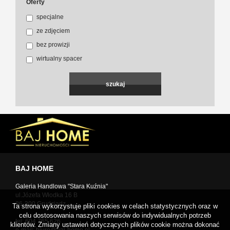
Oferty
specjalne
ze zdjęciem
bez prowizji
wirtualny spacer
BAJ HOME
Galeria Handlowa "Stara Kuźnia"
ul.Józefa Włodka 16 B
86-300 Grudziądz
Ta strona wykorzystuje pliki cookies w celach statystycznych oraz w
celu dostosowania naszych serwisów do indywidualnych potrzeb
tel: 604 765 626
klientów. Zmiany ustawień dotyczących plików cookie można dokonać