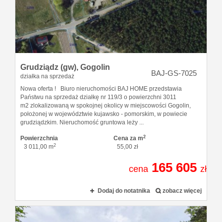
Zgłoszen
Kredyty
Grudziądz (gw),
Gogolin
O firmie
BAJ-GS-7025
działka na sprzedaż
Nowa oferta ! Biuro nieruchomości BAJ HOME przedstawia
Państwu na sprzedaż działkę nr 119/3 o powierzchni 3011
Kontakt
m2 zlokalizowaną w spokojnej okolicy w miejscowości Gogolin,
położonej w województwie kujawsko - pomorskim, w powiecie
grudziądzkim. Nieruchomość gruntowa leży ...
2
Powierzchnia
Cena za m
2
3 011,00 m
55,00 zł
165 605
cena
zł
Dodaj do notatnika
zobacz więcej