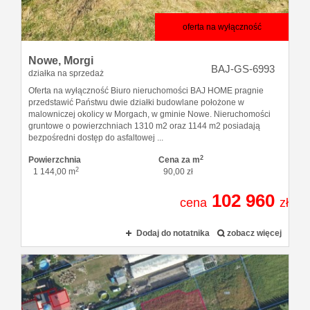
oferta na wyłączność
Nowe,
Morgi
BAJ-GS-6993
działka na sprzedaż
Oferta na wyłączność Biuro nieruchomości BAJ HOME pragnie
przedstawić Państwu dwie działki budowlane położone w
malowniczej okolicy w Morgach, w gminie Nowe. Nieruchomości
gruntowe o powierzchniach 1310 m2 oraz 1144 m2 posiadają
bezpośredni dostęp do asfaltowej ...
2
Powierzchnia
Cena za m
2
1 144,00 m
90,00 zł
102 960
cena
zł
Dodaj do notatnika
zobacz więcej