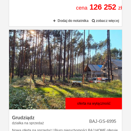
126 252
cena
zł
Dodaj do notatnika
zobacz więcej
oferta na wyłączność
Grudziądz
BAJ-GS-6995
działka na sprzedaż
Nowa oferta na sprzedaż ! Biuro nieruchomości BAJ HOME oferuje