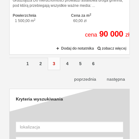
Grudziądza Do nieruchomości prowadzi asfaltowa droga gminna,
pod którą przebiegają wszystkie ważne media: ...
2
Powierzchnia
Cena za m
2
1 500,00 m
60,00 zł
90 000
cena
zł
Dodaj do notatnika
zobacz więcej
1
2
3
4
5
6
poprzednia
następna
Kryteria wyszukiwania