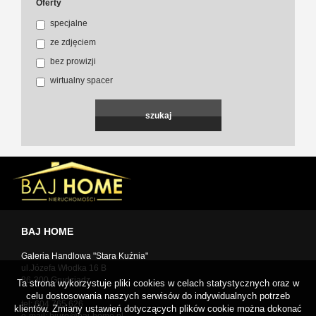
Oferty
specjalne
ze zdjęciem
bez prowizji
wirtualny spacer
BAJ HOME
Galeria Handlowa "Stara Kuźnia"
ul.Józefa Włodka 16 B
86-300 Grudziądz
Ta strona wykorzystuje pliki cookies w celach statystycznych oraz w
celu dostosowania naszych serwisów do indywidualnych potrzeb
tel: 604 765 626
klientów. Zmiany ustawień dotyczących plików cookie można dokonać