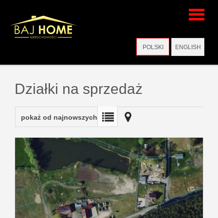
Strona
POLSKI
ENGLISH
główna
Działki na sprzedaż
Wirtualne
pokaż od najnowszych
wizyty
Oferty