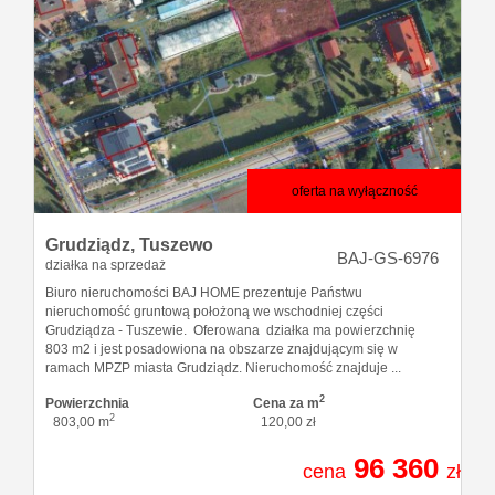
oferta na wyłączność
Grudziądz,
Tuszewo
BAJ-GS-6976
działka na sprzedaż
Biuro nieruchomości BAJ HOME prezentuje Państwu
nieruchomość gruntową położoną we wschodniej części
Grudziądza - Tuszewie. Oferowana działka ma powierzchnię
803 m2 i jest posadowiona na obszarze znajdującym się w
ramach MPZP miasta Grudziądz. Nieruchomość znajduje ...
2
Powierzchnia
Cena za m
2
803,00 m
120,00 zł
96 360
cena
zł