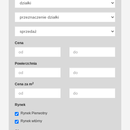
Cena
Powierzchnia
2
Cena za m
Rynek
Rynek Pierwotny
Rynek wtórny